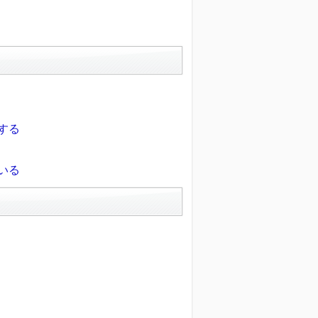
する
いる