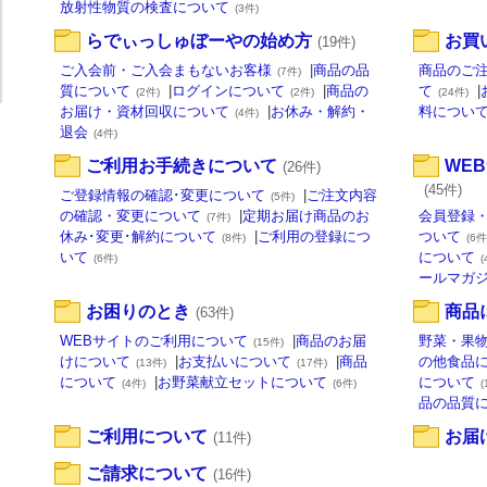
放射性物質の検査について
(3件)
らでぃっしゅぼーやの始め方
お買
(19件)
ご入会前・ご入会まもないお客様
|
商品の品
商品のご
(7件)
質について
|
ログインについて
|
商品の
て
|
(2件)
(2件)
(24件)
お届け・資材回収について
|
お休み・解約・
料につい
(4件)
退会
(4件)
ご利用お手続きについて
WE
(26件)
(45件)
ご登録情報の確認･変更について
|
ご注文内容
(5件)
の確認・変更について
|
定期お届け商品のお
会員登録
(7件)
休み･変更･解約について
|
ご利用の登録につ
ついて
(8件)
(6件
いて
について
(6件)
(
ールマガ
お困りのとき
商品
(63件)
WEBサイトのご利用について
|
商品のお届
野菜・果
(15件)
けについて
|
お支払いについて
|
商品
の他食品
(13件)
(17件)
について
|
お野菜献立セットについて
について
(4件)
(6件)
(
品の品質
ご利用について
お届
(11件)
ご請求について
(16件)