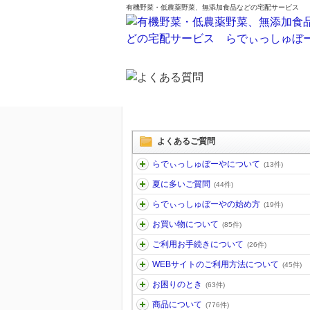
有機野菜・低農薬野菜、無添加食品などの宅配サービス
よくあるご質問
らでぃっしゅぼーやについて
(13件)
夏に多いご質問
(44件)
らでぃっしゅぼーやの始め方
(19件)
お買い物について
(85件)
ご利用お手続きについて
(26件)
WEBサイトのご利用方法について
(45件)
お困りのとき
(63件)
商品について
(776件)