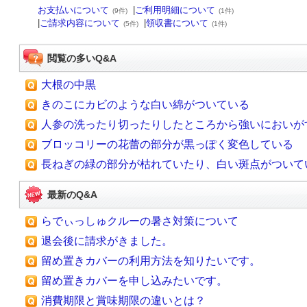
お支払いについて
|
ご利用明細について
(9件)
(1件)
|
ご請求内容について
|
領収書について
(5件)
(1件)
閲覧の多いQ&A
大根の中黒
きのこにカビのような白い綿がついている
人参の洗ったり切ったりしたところから強いにおいが
ブロッコリーの花蕾の部分が黒っぽく変色している
長ねぎの緑の部分が枯れていたり、白い斑点がついて
最新のQ&A
らでぃっしゅクルーの暑さ対策について
退会後に請求がきました。
留め置きカバーの利用方法を知りたいです。
留め置きカバーを申し込みたいです。
消費期限と賞味期限の違いとは？