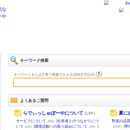
初
キーワード検索
キーワードまたは文章で検索できます(200文字以内)
よくあるご質問
らでぃっしゅぼーやについて
夏に
(13件)
サービスについて
|
生産者とのつながりにつ
野菜の品
(6件)
いて
|
環境活動への取り組みについて
|
|
専
(2件)
(2件)
(15件)