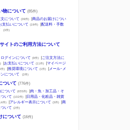
い物について
(85件)
注文について
|
商品のお届けについ
(39件)
お支払いについて
|
配送料・手数
(19件)
て
(3件)
Bサイトのご利用方法について
・ログインについて
|
ご注文方法に
(9件)
|
お支払いについて
|
マイページ
)
(11件)
|
推奨環境について
|
メール･メ
4件)
(1件)
ジンについて
(2件)
について
(776件)
物について
|
肉・魚・加工品・そ
(655件)
について
|
日用品・化粧品・雑貨
(102件)
|
アレルギー表示について
|
商
14件)
(3件)
について
(2件)
けについて
(16件)