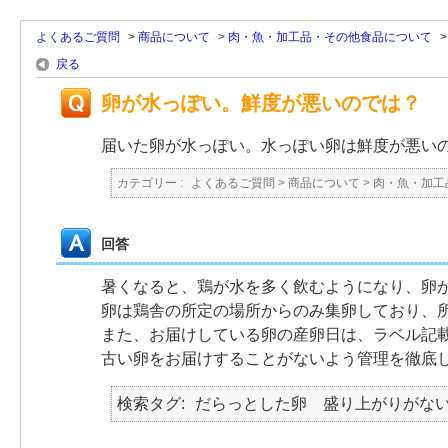
よくあるご質問
>
商品について
>
肉・魚・加工品・その他食品について
戻る
卵が水っぽい。鮮度が悪いのでは？
届いた卵が水っぽい。水っぽい卵は鮮度が悪い
カテゴリー :
よくあるご質問
>
商品について
>
肉・魚・加工
回答
暑くなると、鶏が水を多く飲むようになり、卵
卵は鶏舎の所定の場所からのみ集卵しており、
また、お届けしている卵の産卵日は、ラベル記
古い卵をお届けすることがないよう管理を徹底
検索タグ
だらっとした卵 盛り上がりがな