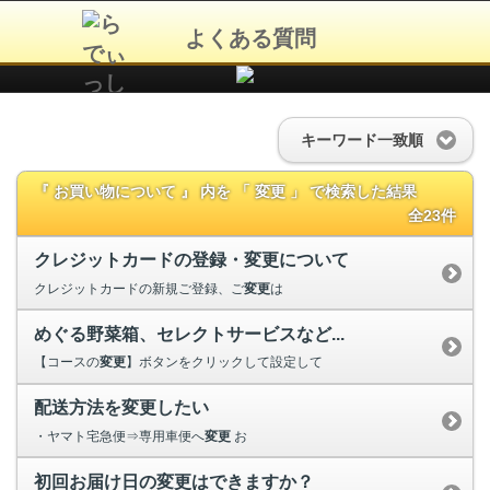
よくある質問
キーワード一致順
『 お買い物について 』 内を 「 変更 」 で検索した結果
全23件
クレジットカードの登録・変更について
クレジットカードの新規ご登録、ご
変更
は
めぐる野菜箱、セレクトサービスなど...
【コースの
変更
】ボタンをクリックして設定して
配送方法を変更したい
・ヤマト宅急便⇒専用車便へ
変更
お
初回お届け日の変更はできますか？