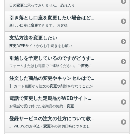
日の
変更
は承っておりません。 恐れ入り
引き落とし口座を変更したい場合はど...
新しい口座に
変更
できます。 お客様
支払方法を変更したい
変更
WEBサイトからお手続きをお願い
引越しを予定しているのですがどうす...
フォームまたはお電話でご連絡ください。ご
変更
に
注文した商品の変更やキャンセルはで...
】 カート画面から注文の
変更
や削除を行なうことが
電話で変更した定期品がWEBサイト...
お電話で受け付けた定期品の契約・
変更
登録サービスの注文の仕方について教...
。 WEBでのお申込・
変更
等の締切日時につきまし