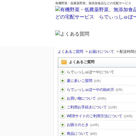
有機野菜・低農薬野菜、無添加食品などの宅配サービス
よくあるご質問
>
お届けについて
>
配送時間
よくあるご質問
らでぃっしゅぼーやについて
夏に多いご質問
(1件)
らでぃっしゅぼーやの始め方
(2件)
お買い物について
(25件)
ご利用お手続きについて
(12件)
WEBサイトのご利用方法について
(16件)
お困りのとき
(14件)
商品について
(8件)