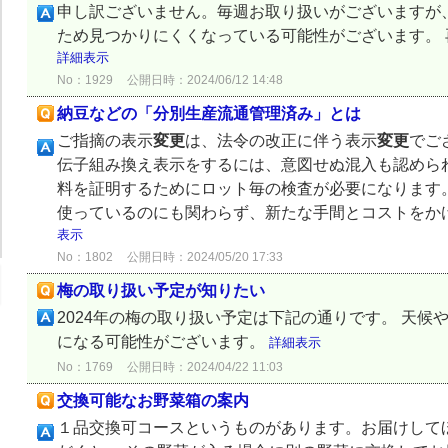
申し訳ございません。毎週お取り扱いがございますが、
ため見つかりにくくなっている可能性がございます。
詳細表示
No：1929
公開日時：2024/06/12 14:48
納豆などの「分別生産流通管理済み」とは
ご指摘の表示
変更
は、法令の改正に伴う表示
変更
でご
伝子組み換え表示をするには、意図せぬ混入も認めら
料を証明するためにロット毎の検査が必要になります
使っているのにも関わらず、新たな手間とコストをか
表示
No：1802
公開日時：2024/05/20 17:33
梅の取り扱い予定が知りたい
2024年の梅の取り扱い予定は下記の通りです。 天候
になる可能性がございます。
詳細表示
No：1769
公開日時：2024/04/22 11:03
交換可能なお野菜箱の案内
１品交換可コースというものがあります。お届けして