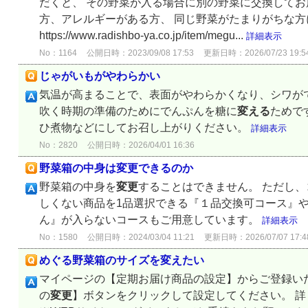
だくと、 その野菜が入る場合に別の野菜に交換してお
方、アレルギーがある方、 同じ野菜がたまりがちな
https://www.radishbo-ya.co.jp/item/megu...
詳細表示
No：1164
公開日時：2023/09/08 17:53
更新日時：2026/07/23 19:5
じゃがいもがやわらかい
気温が高まることで、表面がやわらかくなり、シワが
吹く時期の準備のためにでんぷんを糖に
変える
ためで
ひ煮物などにしてお召し上がりください。
詳細表示
No：2820
公開日時：2026/04/01 16:36
野菜箱の中身は変更できるのか
野菜箱の中身を
変更
することはできません。 ただし
しくない商品を1品選択できる『１品交換可コース』
ん』が入らないコースもご用意しています。
詳細表示
No：1580
公開日時：2024/03/04 11:21
更新日時：2026/07/07 17:4
めぐる野菜箱のサイズを変えたい
マイページの【定期お届け商品の設定】からご登録い
の
変更
】ボタンをクリックして設定してください。 詳