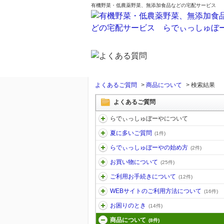
有機野菜・低農薬野菜、無添加食品などの宅配サービス
よくあるご質問
>
商品について
>
検索結果
よくあるご質問
らでぃっしゅぼーやについて
夏に多いご質問
(1件)
らでぃっしゅぼーやの始め方
(2件)
お買い物について
(25件)
ご利用お手続きについて
(12件)
WEBサイトのご利用方法について
(16件)
お困りのとき
(14件)
商品について
(8件)