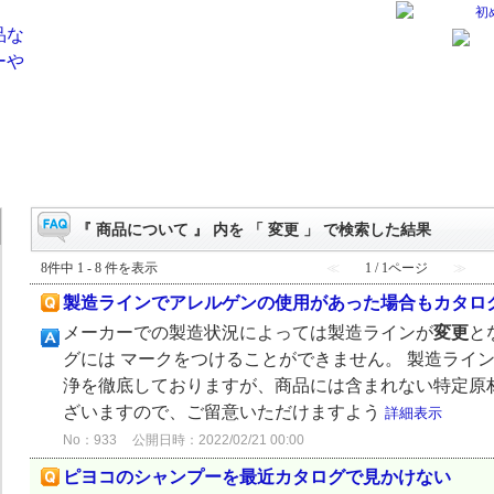
初
『 商品について 』 内を 「 変更 」 で検索した結果
8件中 1 - 8 件を表示
≪
1 / 1ページ
≫
製造ラインでアレルゲンの使用があった場合もカタロ
メーカーでの製造状況によっては製造ラインが
変更
と
グには マークをつけることができません。 製造ライ
浄を徹底しておりますが、商品には含まれない特定原
ざいますので、ご留意いただけますよう
詳細表示
No：933
公開日時：2022/02/21 00:00
ピヨコのシャンプーを最近カタログで見かけない