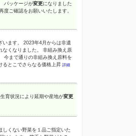
 パッケージが
変更
になりました
 再度ご確認をお願いいたします。
ざいます。 2023年4月からは非遺
れなくなりました。 非組み換え原
。 今まで通りの非組み換え原料を
けるとこでさらなる価格上昇
詳細
や生育状況により延期や産地が
変更
ほしくない野菜を１品ご指定いた